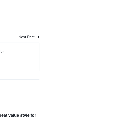
Next Post
for
eat value style for