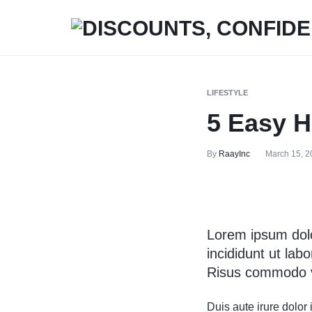
DISCOUNTS,
MAXWELLSHOP
CONFIDENCE,
LIFESTYLE
AUTHENTICITY:
5 Easy 
SHOP
By
RaayInc
March 15, 2
YOUR
FAVORITES!
Lorem ipsum dolo
incididunt ut lab
Risus commodo vi
Duis aute irure dolor 