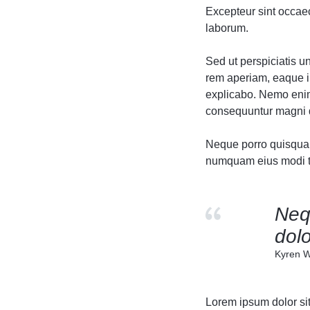
Excepteur sint occaeca
laborum.
Sed ut perspiciatis 
rem aperiam, eaque ip
explicabo. Nemo enim 
consequuntur magni d
Neque porro quisquam 
numquam eius modi te
Neq
dolo
Kyren W
Lorem ipsum dolor sit