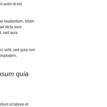
it anim id est
ue laudantium, totam
ae dicta sunt
t, sed quia
i velit, sed quia non
oluptatem.
psum quia
dunt ut labore et