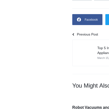
Facebook
Previous Post
Top 5 I
Applian
March 15
You Might Als
Robot Vacuums an