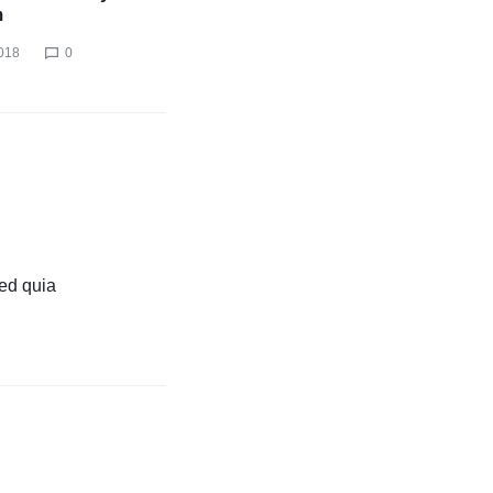
m
018
0
sed quia