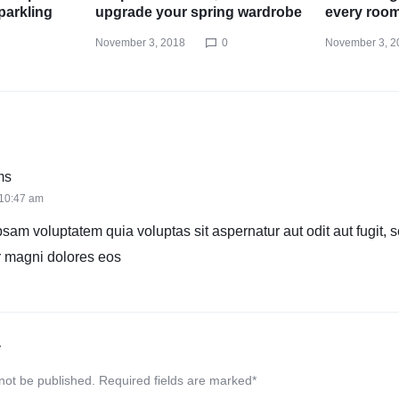
parkling
upgrade your spring wardrobe
every roo
November 3, 2018
0
November 3, 2
ms
 10:47 am
am voluptatem quia voluptas sit aspernatur aut odit aut fugit, 
 magni dolores eos
y
 not be published.
Required fields are marked
*