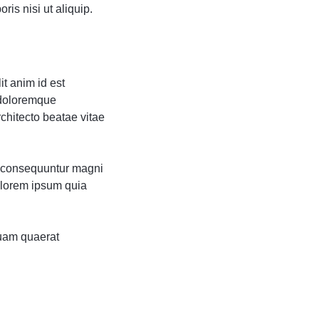
is nisi ut aliquip.
it anim id est
 doloremque
rchitecto beatae vitae
ia consequuntur magni
olorem ipsum quia
uam quaerat