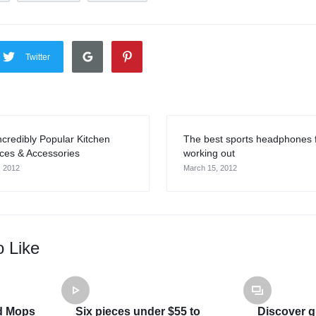
Twitter
ncredibly Popular Kitchen
The best sports headphones 
ces & Accessories
working out
, 2012
March 15, 2012
o Like
d Mops
Six pieces under $55 to
Discover gr