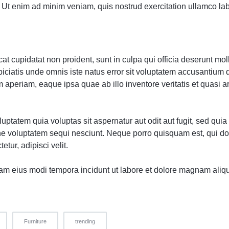
Ut enim ad minim veniam, quis nostrud exercitation ullamco labor
t cupidatat non proident, sunt in culpa qui officia deserunt moll
piciatis unde omnis iste natus error sit voluptatem accusantium
 aperiam, eaque ipsa quae ab illo inventore veritatis et quasi a
ptatem quia voluptas sit aspernatur aut odit aut fugit, sed qu
one voluptatem sequi nesciunt. Neque porro quisquam est, qui d
etur, adipisci velit.
m eius modi tempora incidunt ut labore et dolore magnam aliq
Furniture
trending