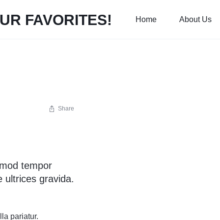
Home
About Us
s
Share
usmod tempor
 ultrices gravida.
la pariatur.