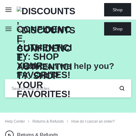
Shop
Shop
How can we help you?
Help Center
Returns & Refunds
How do I cancel an order?
Returns & Refunds