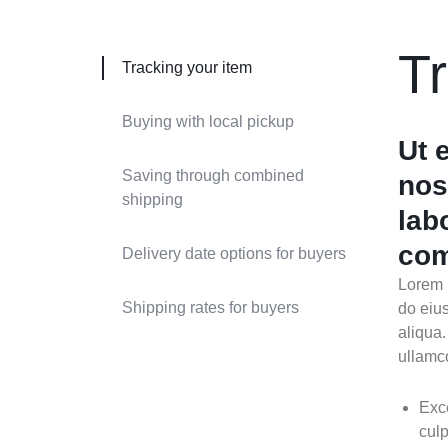
Tr
Tracking your item
Buying with local pickup
Ut 
Saving through combined
nos
shipping
lab
com
Delivery date options for buyers
Lorem i
Shipping rates for buyers
do eiu
aliqua
ullamc
Exce
culp