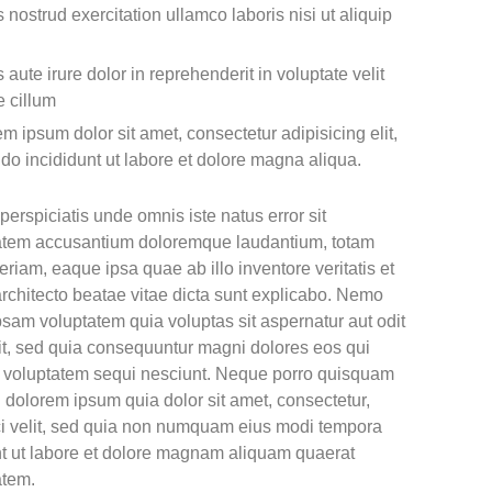
 nostrud exercitation ullamco laboris nisi ut aliquip
 aute irure dolor in reprehenderit in voluptate velit
e cillum
m ipsum dolor sit amet, consectetur adipisicing elit,
do incididunt ut labore et dolore magna aliqua.
perspiciatis unde omnis iste natus error sit
atem accusantium doloremque laudantium, totam
riam, eaque ipsa quae ab illo inventore veritatis et
architecto beatae vitae dicta sunt explicabo. Nemo
psam voluptatem quia voluptas sit aspernatur aut odit
git, sed quia consequuntur magni dolores eos qui
e voluptatem sequi nesciunt. Neque porro quisquam
i dolorem ipsum quia dolor sit amet, consectetur,
ci velit, sed quia non numquam eius modi tempora
nt ut labore et dolore magnam aliquam quaerat
atem.