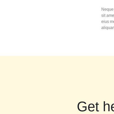
Neque 
sit ame
eius m
aliqua
Get h