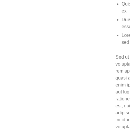
Quis
ex
Duis
ess
Lore
sed 
Sed ut 
volupt
rem ape
quasi 
enim i
aut fu
ration
est, qu
adipis
incidu
volupt