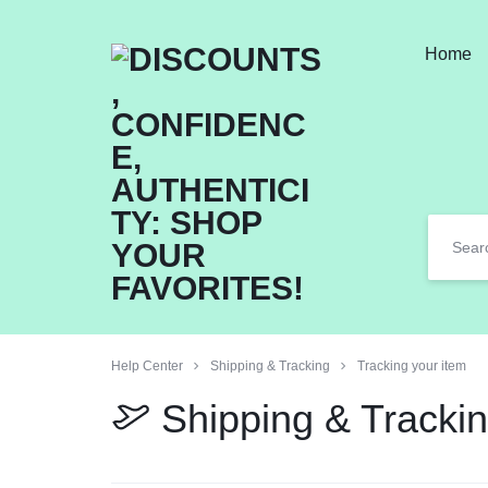
Home
DISCOUNTS,
MAXWELLSHOP
CONFIDENCE,
AUTHENTICITY:
SHOP
YOUR
FAVORITES!
Help Center
Shipping & Tracking
Tracking your item
Shipping & Tracki